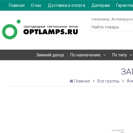
Главная
О нас
Доставка и оплата
Дилерам
Гаранти
Например:
Антивирусн
Зимний декор
По назначению
По типу
ЗА
Главная
Все группы
Ал