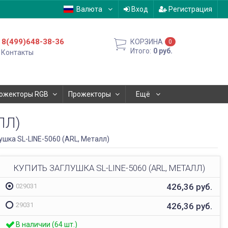
Валюта
Вход
Регистрация
8(499)648-38-36
КОРЗИНА
0
Итого:
0
руб.
Контакты
ожекторы RGB
Прожекторы
Ещё
ЛЛ)
ушка SL-LINE-5060 (ARL, Металл)
КУПИТЬ ЗАГЛУШКА SL-LINE-5060 (ARL, МЕТАЛЛ)
426,36
руб.
029031
426,36
руб.
29031
В наличии (64 шт.)