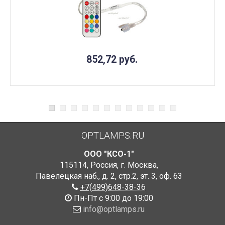
852,72
руб.
OPTLAMPS.RU
ООО "КСО-1"
115114
,
Россия
,
г. Москва
,
Павелецкая наб., д. 2, стр.2
,
эт. 3, оф. 63
+7(499)648-38-36
Пн-Пт с 9:00 до 19:00
info@optlamps.ru