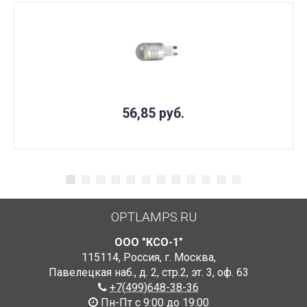
56,85
руб.
OPTLAMPS.RU
ООО "КСО-1"
115114
,
Россия
,
г. Москва
,
Павелецкая наб., д. 2, стр.2
,
эт. 3, оф. 63
+7(499)648-38-36
Пн-Пт с 9:00 до 19:00