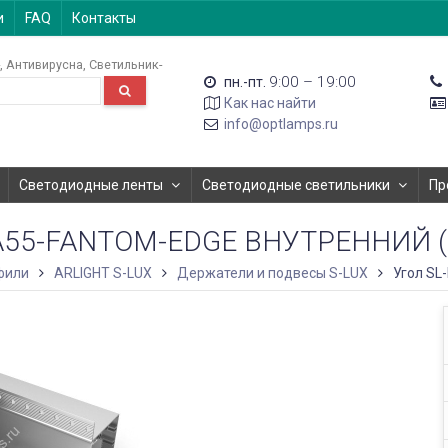
и
FAQ
Контакты
Антивирусна
Светильник-
9:00 – 19:00
пн.-пт.
Как нас найти
info@optlamps.ru
Светодиодные ленты
Светодиодные светильники
Пр
IA55-FANTOM-EDGE ВНУТРЕННИЙ (
фили
ARLIGHT S-LUX
Держатели и подвесы S-LUX
Угол SL