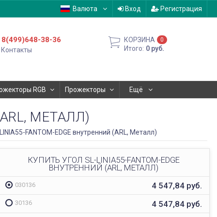
Валюта
Вход
Регистрация
8(499)648-38-36
КОРЗИНА
0
Итого:
0
руб.
Контакты
ожекторы RGB
Прожекторы
Ещё
ARL, МЕТАЛЛ)
-LINIA55-FANTOM-EDGE внутренний (ARL, Металл)
КУПИТЬ УГОЛ SL-LINIA55-FANTOM-EDGE
ВНУТРЕННИЙ (ARL, МЕТАЛЛ)
4 547,84
руб.
030136
4 547,84
руб.
30136