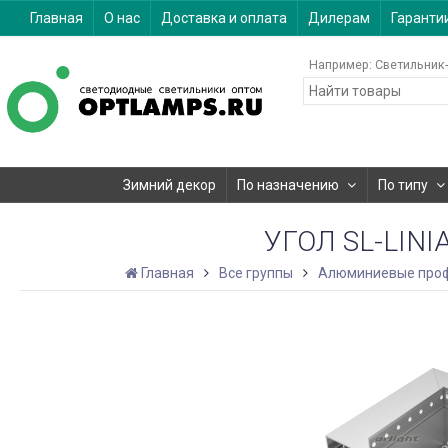
Главная
О нас
Доставка и оплата
Дилерам
Гаранти
Например:
Светильник-
Зимний декор
По назначению
По типу
УГОЛ SL-LIN
Главная
Все группы
Алюминиевые про