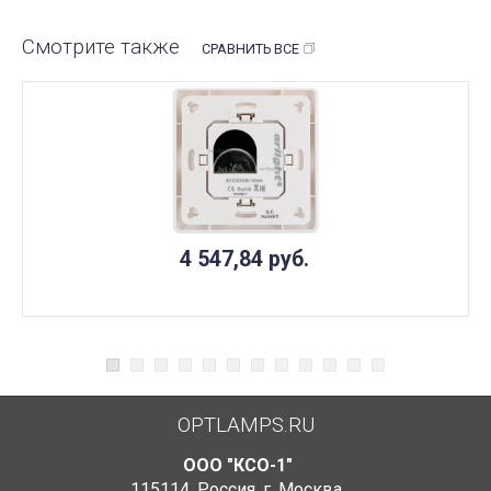
Смотрите также
СРАВНИТЬ ВСЕ
4 547,84
руб.
OPTLAMPS.RU
ООО "КСО-1"
115114
,
Россия
,
г. Москва
,