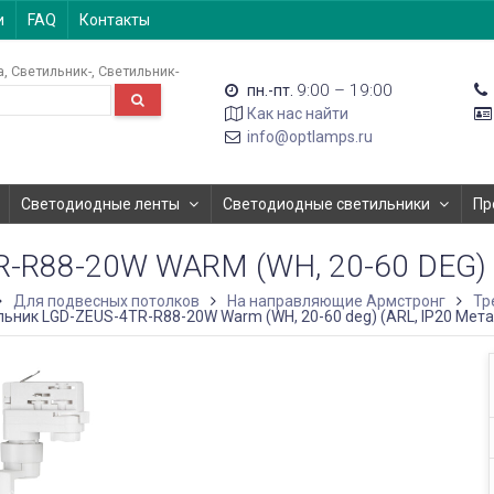
и
FAQ
Контакты
а
Светильник-
Светильник-
9:00 – 19:00
пн.-пт.
Как нас найти
info@optlamps.ru
Светодиодные ленты
Светодиодные светильники
Пр
R88-20W WARM (WH, 20-60 DEG) (
Для подвесных потолков
На направляющие Армстронг
Тр
ьник LGD-ZEUS-4TR-R88-20W Warm (WH, 20-60 deg) (ARL, IP20 Метал