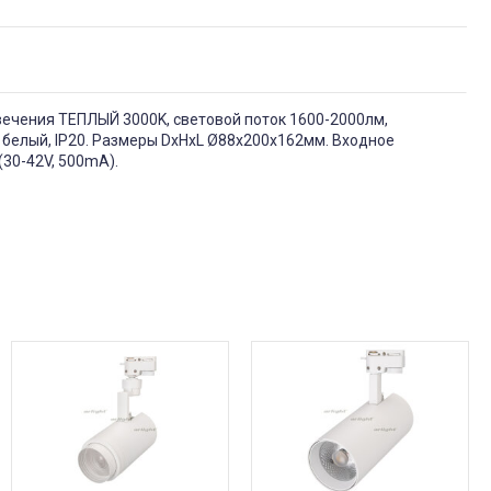
вечения ТЕПЛЫЙ 3000K, световой поток 1600-2000лм,
ет белый, IP20. Размеры DxHxL Ø88x200x162мм. Входное
30-42V, 500mA).