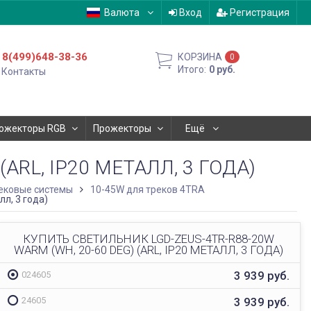
Валюта
Вход
Регистрация
8(499)648-38-36
КОРЗИНА
0
Итого:
0
руб.
Контакты
ожекторы RGB
Прожекторы
Ещё
ARL, IP20 МЕТАЛЛ, 3 ГОДА)
ековые системы
10-45W для треков 4TRA
л, 3 года)
КУПИТЬ СВЕТИЛЬНИК LGD-ZEUS-4TR-R88-20W
WARM (WH, 20-60 DEG) (ARL, IP20 МЕТАЛЛ, 3 ГОДА)
3 939
руб.
024605
3 939
руб.
24605