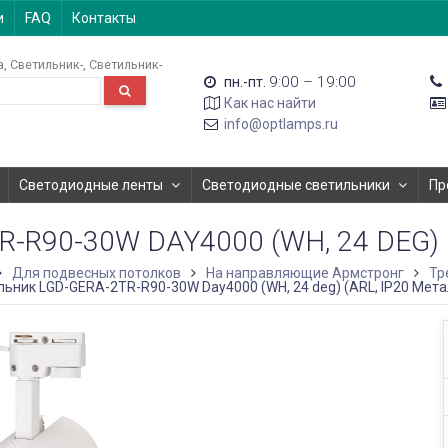
и
FAQ
Контакты
а
Светильник-
Светильник-
9:00 – 19:00
пн.-пт.
Как нас найти
info@optlamps.ru
Светодиодные ленты
Светодиодные светильники
Пр
R90-30W DAY4000 (WH, 24 DEG) (
Для подвесных потолков
На направляющие Армстронг
Тр
ьник LGD-GERA-2TR-R90-30W Day4000 (WH, 24 deg) (ARL, IP20 Метал