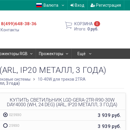
Валюта
Вход
Регистрация
8(499)648-38-36
КОРЗИНА
0
Итого:
0
руб.
Контакты
ожекторы RGB
Прожекторы
Ещё
ARL, IP20 МЕТАЛЛ, 3 ГОДА)
ековые системы
10-40W для треков 2TRA
л, 3 года)
КУПИТЬ СВЕТИЛЬНИК LGD-GERA-2TR-R90-30W
DAY4000 (WH, 24 DEG) (ARL, IP20 МЕТАЛЛ, 3 ГОДА)
3 939
руб.
025930
3 939
руб.
25930