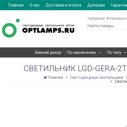
Главная
О нас
Доставка и оплата
Дилерам
Гаранти
Например:
Антивирусн
Зимний декор
По назначению
По типу
СВЕТИЛЬНИК LGD-GERA-2TR-
Главная
Светодиодные светильники
Светил