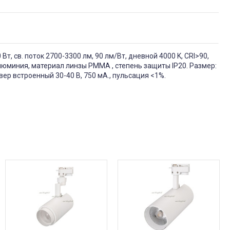
, св. поток 2700-3300 лм, 90 лм/Вт, дневной 4000 K, CRI>90,
алюминия, материал линзы PMMA , степень защиты IP20. Размер:
ер встроенный 30-40 В, 750 мА., пульсация <1%.