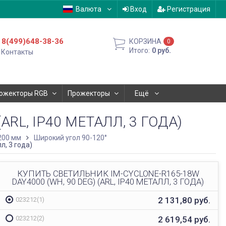
Валюта
Вход
Регистрация
8(499)648-38-36
КОРЗИНА
0
Итого:
0
руб.
Контакты
ожекторы RGB
Прожекторы
Ещё
ARL, IP40 МЕТАЛЛ, 3 ГОДА)
200 мм
Широкий угол 90-120°
л, 3 года)
КУПИТЬ СВЕТИЛЬНИК IM-CYCLONE-R165-18W
DAY4000 (WH, 90 DEG) (ARL, IP40 МЕТАЛЛ, 3 ГОДА)
2 131,80
руб.
023212(1)
2 619,54
руб.
023212(2)