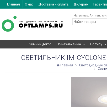
Главная
О нас
Доставка и оплата
Дилерам
Гаранти
Например:
Антивирусн
Зимний декор
По назначению
По типу
СВЕТИЛЬНИК IM-CYCLONE-R1
Главная
Светодиодные св
Свети