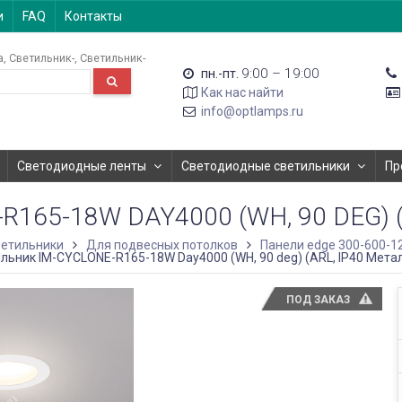
и
FAQ
Контакты
а
Светильник-
Светильник-
9:00 – 19:00
пн.-пт.
Как нас найти
info@optlamps.ru
Светодиодные ленты
Светодиодные светильники
Пр
65-18W DAY4000 (WH, 90 DEG) (
етильники
Для подвесных потолков
Панели edge 300-600-1
льник IM-CYCLONE-R165-18W Day4000 (WH, 90 deg) (ARL, IP40 Метал
ПОД ЗАКАЗ