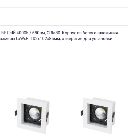
 БЕЛЫЙ 4000K / 680лм, CRI>80. Корпус из белого алюминия.
Размеры LxWxH: 102х102x85мм, отверстие для установки