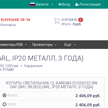
Валюта
Вход
Регистрация
8(499)648-38-36
КОРЗИНА
0
Итого:
0
руб.
Контакты
ожекторы RGB
Прожекторы
Ещё
RL, IP20 МЕТАЛЛ, 3 ГОДА)
600-1200 мм
Карданные
, 3 года)
КУПИТЬ СВЕТИЛЬНИК CL-KARDAN-S102X102-9W
DAY (WH, 38 DEG) (ARL, IP20 МЕТАЛЛ, 3 ГОДА)
2 406,09
руб.
024122
2 406,09
руб.
24122