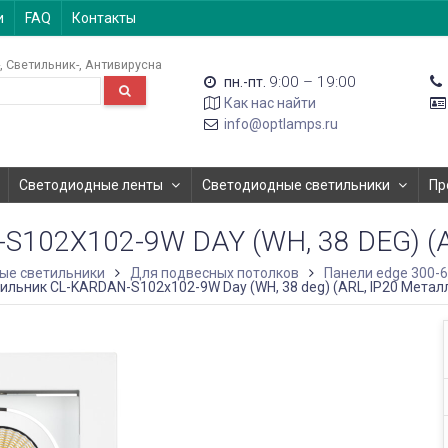
и
FAQ
Контакты
Светильник-
Антивирусна
9:00 – 19:00
пн.-пт.
Как нас найти
info@optlamps.ru
Светодиодные ленты
Светодиодные светильники
Пр
02X102-9W DAY (WH, 38 DEG) (A
ые светильники
Для подвесных потолков
Панели edge 300-
ильник CL-KARDAN-S102x102-9W Day (WH, 38 deg) (ARL, IP20 Металл