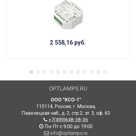
2 558,16
руб.
OPTLAMPS.RU
ООО "КСО-1"
115114
,
Россия
,
г. Москва
,
Павелецкая наб., д. 2, стр.2
,
эт. 3, оф. 63
+7(499)648-38-36
Пн-Пт с 9:00 до 19:00
info@optlamps.ru