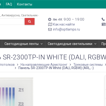
и
FAQ
Контакты
Антивирусна
Светильник-
9:00 – 19:00
пн.-пт.
Как нас найти
info@optlamps.ru
Светодиодные ленты
Светодиодные светильники
Пр
SR-2300TP-IN WHITE (DALI, RGBW) 
 потолков
На направляющие Армстронг
Трековые системы
Панель SR-2300TP-IN White (DALI, RGBW) (ARL, -)