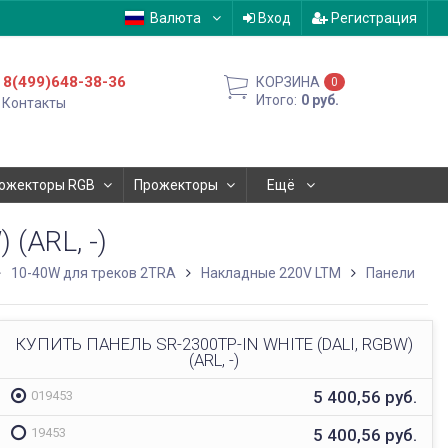
Валюта
Вход
Регистрация
8(499)648-38-36
КОРЗИНА
0
Итого:
0
руб.
Контакты
ожекторы RGB
Прожекторы
Ещё
(ARL, -)
10-40W для треков 2TRA
Накладные 220V LTM
Панели
КУПИТЬ ПАНЕЛЬ SR-2300TP-IN WHITE (DALI, RGBW)
(ARL, -)
5 400,56
руб.
019453
5 400,56
руб.
19453