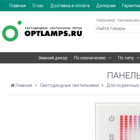
Главная
О нас
Доставка и оплата
Дилерам
Гаранти
Например:
Светильник-
Зимний декор
По назначению
По типу
ПАНЕЛЬ 
Главная
Светодиодные светильники
Для подвесных