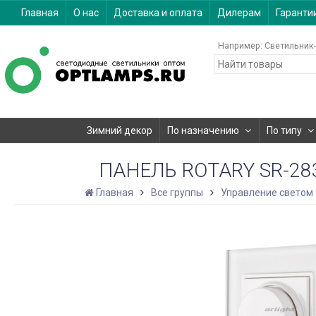
Главная
О нас
Доставка и оплата
Дилерам
Гаранти
Например:
Светильник-
Зимний декор
По назначению
По типу
ПАНЕЛЬ ROTARY SR-2835
Главная
Все группы
Управление светом