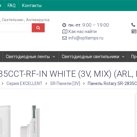
и
FAQ
Контакты
Светильник-
Антивирусна
9:00 – 19:00
пн.-пт.
Как нас найти
info@optlamps.ru
Светодиодные ленты
Светодиодные светильники
Пр
CCT-RF-IN WHITE (3V, MIX) (ARL,
Серия EXCELLENT
SR Панели [3V]
Панель Rotary SR-2835CCT