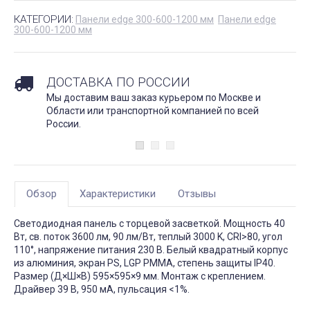
КАТЕГОРИИ:
Панели edge 300-600-1200 мм
Панели edge
300-600-1200 мм
ДОСТАВКА ПО РОССИИ
Мы доставим ваш заказ курьером по Москве и
Области или транспортной компанией по всей
России.
Обзор
Характеристики
Отзывы
Светодиодная панель с торцевой заcветкой. Мощность 40
Вт, св. поток 3600 лм, 90 лм/Вт, теплый 3000 K, CRI>80, угол
110°, напряжение питания 230 В. Белый квадратный корпус
из алюминия, экран PS, LGP PMMA, степень защиты IP40.
Размер (Д×Ш×В) 595×595×9 мм. Монтаж с креплением.
Драйвер 39 В, 950 мА, пульсация <1%.