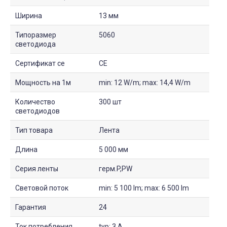
Ширина
13 мм
Типоразмер
5060
светодиода
Сертификат ce
CE
Мощность на 1м
min: 12 W/m; max: 14,4 W/m
Количество
300 шт
светодиодов
Тип товара
Лента
Длина
5 000 мм
Серия ленты
герм.P,PW
Световой поток
min: 5 100 lm; max: 6 500 lm
Гарантия
24
Ток потребления
typ: 3 A