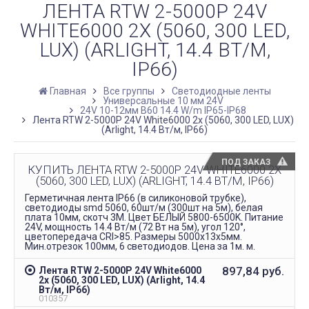
ЛЕНТА RTW 2-5000P 24V
WHITE6000 2X (5060, 300 LED,
LUX) (ARLIGHT, 14.4 ВТ/М,
IP66)
Главная
Все группы
Светодиодные ленты
Универсальные 10 мм 24V
24V 10-12мм B60 14.4 W/m IP65-IP68
Лента RTW 2-5000P 24V White6000 2x (5060, 300 LED, LUX)
(Arlight, 14.4 Вт/м, IP66)
ПОД ЗАКАЗ
КУПИТЬ ЛЕНТА RTW 2-5000P 24V WHITE6000 2X
(5060, 300 LED, LUX) (ARLIGHT, 14.4 ВТ/М, IP66)
Герметичная лента IP66 (в силиконовой трубке),
светодиоды smd 5060, 60шт/м (300шт на 5м), белая
плата 10мм, скотч 3М. Цвет БЕЛЫЙ 5800-6500K. Питание
24V, мощность 14.4 Вт/м (72 Вт на 5м), угол 120°,
цветопередача CRI>85. Размеры 5000х13x5мм.
Мин.отрезок 100мм, 6 светодиодов. Цена за 1м. м.
897,84
руб.
Лента RTW 2-5000P 24V White6000
2x (5060, 300 LED, LUX) (Arlight, 14.4
Вт/м, IP66)
010357