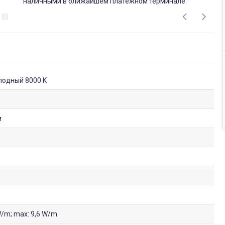
наличными в ближайшем платежном терминале.
олодный 8000 K
м
 W/m; max: 9,6 W/m