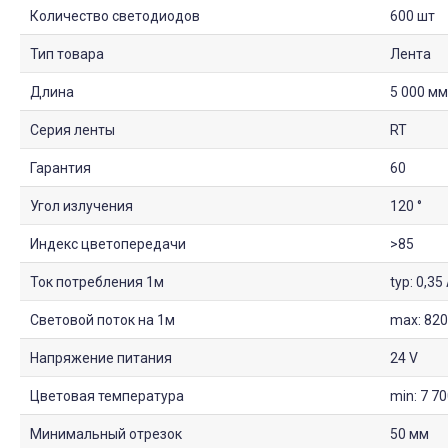
Количество светодиодов
600 шт
Тип товара
Лента
Длина
5 000 мм
Серия ленты
RT
Гарантия
60
Угол излучения
120 °
Индекс цветопередачи
>85
Ток потребления 1м
typ: 0,3
Световой поток на 1м
max: 82
Напряжение питания
24 V
Цветовая температура
min: 7 70
Минимальный отрезок
50 мм