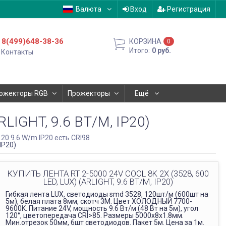
Валюта
Вход
Регистрация
8(499)648-38-36
КОРЗИНА
0
Итого:
0
руб.
Контакты
ожекторы RGB
Прожекторы
Ещё
LIGHT, 9.6 ВТ/М, IP20)
20 9.6 W/m IP20 есть CRI98
IP20)
КУПИТЬ ЛЕНТА RT 2-5000 24V COOL 8K 2X (3528, 600
LED, LUX) (ARLIGHT, 9.6 ВТ/М, IP20)
Гибкая лента LUX, светодиоды smd 3528, 120шт/м (600шт на
ОФИС В МОСКВЕ
5м), белая плата 8мм, скотч 3М. Цвет ХОЛОДНЫЙ 7700-
Будем рады видеть вас в нашем офисе по адресу г.
9600K. Питание 24V, мощность 9.6 Вт/м (48 Вт на 5м), угол
120°, цветопередача CRI>85. Размеры 5000х8x1.8мм.
Москва, Павелецкая наб., д. 2, стр. 2.
Мин.отрезок 50мм, 6шт светодиодов. Пакет 5м. Цена за 1м.