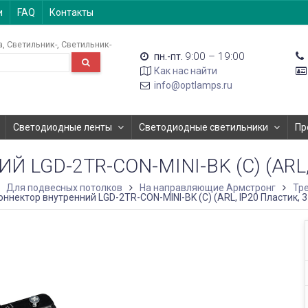
и
FAQ
Контакты
а
Светильник-
Светильник-
9:00 – 19:00
пн.-пт.
Как нас найти
info@optlamps.ru
Светодиодные ленты
Светодиодные светильники
Пр
LGD-2TR-CON-MINI-BK (C) (ARL,
Для подвесных потолков
На направляющие Армстронг
Тр
оннектор внутренний LGD-2TR-CON-MINI-BK (C) (ARL, IP20 Пластик, 3