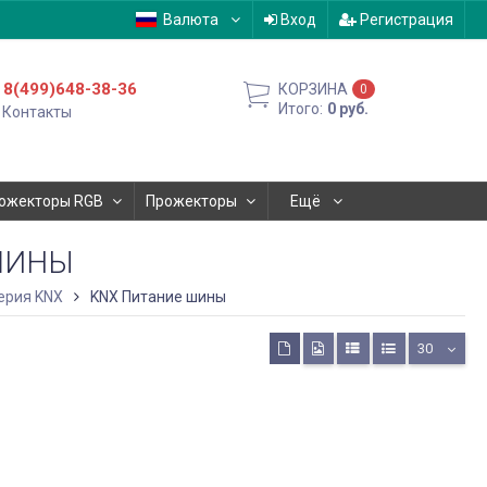
Валюта
Вход
Регистрация
8(499)648-38-36
КОРЗИНА
0
Итого:
0
руб.
Контакты
ожекторы RGB
Прожекторы
Ещё
ШИНЫ
ерия KNX
KNX Питание шины
30