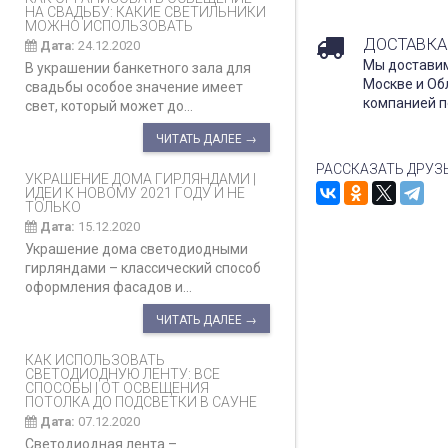
НА СВАДЬБУ: КАКИЕ СВЕТИЛЬНИКИ
МОЖНО ИСПОЛЬЗОВАТЬ
ДОСТАВКА
Дата:
24.12.2020
Мы доставим
В украшении банкетного зала для
Москве и Об
свадьбы особое значение имеет
компанией п
свет, который может до...
ЧИТАТЬ ДАЛЕЕ →
РАССКАЗАТЬ ДРУЗ
УКРАШЕНИЕ ДОМА ГИРЛЯНДАМИ |
ИДЕИ К НОВОМУ 2021 ГОДУ И НЕ
ТОЛЬКО
Дата:
15.12.2020
Украшение дома светодиодными
гирляндами – классический способ
оформления фасадов и...
ЧИТАТЬ ДАЛЕЕ →
КАК ИСПОЛЬЗОВАТЬ
СВЕТОДИОДНУЮ ЛЕНТУ: ВСЕ
СПОСОБЫ | ОТ ОСВЕЩЕНИЯ
ПОТОЛКА ДО ПОДСВЕТКИ В САУНЕ
Дата:
07.12.2020
Светодиодная лента –