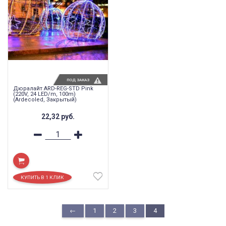
ПОД ЗАКАЗ
Дюралайт ARD-REG-STD Pink
(220V, 24 LED/m, 100m)
(Ardecoled, Закрытый)
22,32
руб.
←
1
2
3
4