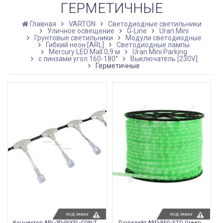
ГЕРМЕТИЧНЫЕ
Главная
VARTON
Светодиодные светильники
Уличное освещение
G-Line
Uran Mini
Грунтовые светильники
Модули светодиодные
Гибкий неон [ARL]
Светодиодные лампы
Mercury LED Mall 0,9 м
Uran Mini Parking
с линзами угол 160-180°
Выключатель [230V]
Герметичные
ПОД ЗАКАЗ
ПОД ЗАКАЗ
Коннектор ARL-3D-PIXEL-CON-T
Дюралайт ARD-REG-STD Green