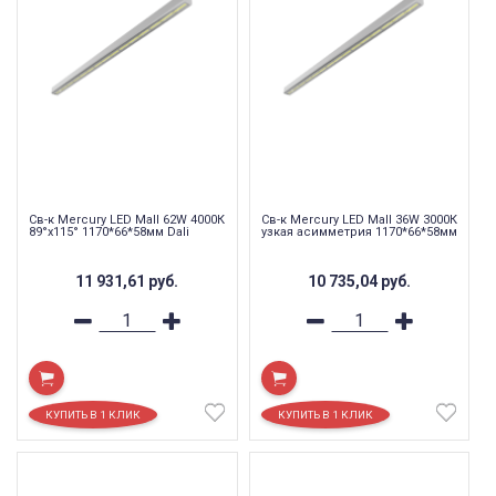
Св-к Mercury LED Mall 62W 4000К
Св-к Mercury LED Mall 36W 3000К
89°x115° 1170*66*58мм Dali
узкая асимметрия 1170*66*58мм
11 931,61
руб.
10 735,04
руб.