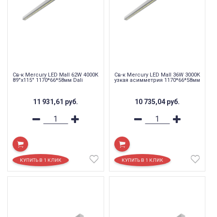
Св-к Mercury LED Mall 62W 4000К
Св-к Mercury LED Mall 36W 3000К
89°x115° 1170*66*58мм Dali
узкая асимметрия 1170*66*58мм
11 931,61
руб.
10 735,04
руб.