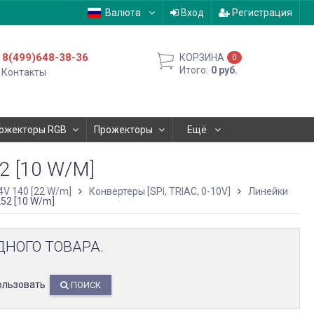
Валюта
Вход
Регистрация
8(499)648-38-36
КОРЗИНА
0
Итого:
0
руб.
Контакты
ожекторы RGB
Прожекторы
Ещё
 [10 W/M]
4V 140 [22 W/m]
Конвертеры [SPI, TRIAC, 0-10V]
Линейки
52 [10 W/m]
ДНОГО ТОВАРА.
ользовать
ПОИСК