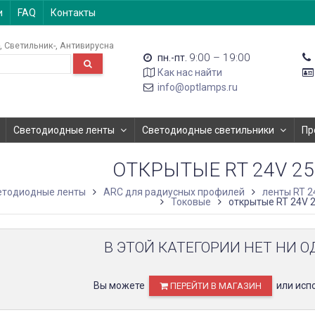
и
FAQ
Контакты
Светильник-
Антивирусна
9:00 – 19:00
пн.-пт.
Как нас найти
info@optlamps.ru
Светодиодные ленты
Светодиодные светильники
Пр
ОТКРЫТЫЕ RT 24V 252
етодиодные ленты
ARC для радиусных профилей
ленты RT 2
Токовые
открытые RT 24V 2
В ЭТОЙ КАТЕГОРИИ НЕТ НИ О
Вы можете
или исп
ПЕРЕЙТИ В МАГАЗИН