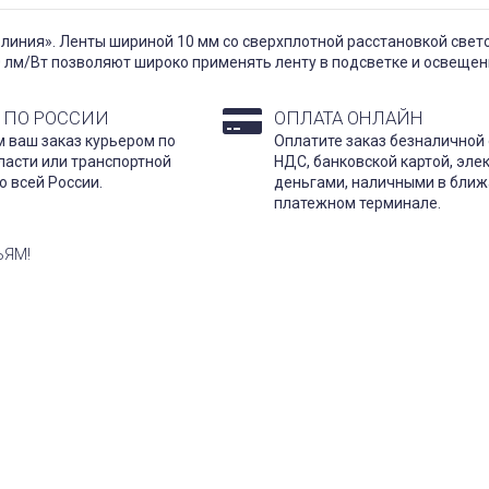
иния». Ленты шириной 10 мм со сверхплотной расстановкой свето
 лм/Вт позволяют широко применять ленту в подсветке и освещен
 ПО РОССИИ
ОПЛАТА ОНЛАЙН
 ваш заказ курьером по
Оплатите заказ безналичной 
ласти или транспортной
НДС, банковской картой, эл
о всей России.
деньгами, наличными в бли
платежном терминале.
ЬЯМ!