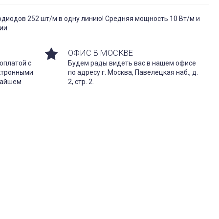
диодов 252 шт/м в одну линию! Средняя мощность 10 Вт/м и
ии.
ОФИС В МОСКВЕ
оплатой с
Будем рады видеть вас в нашем офисе
ектронными
по адресу г. Москва, Павелецкая наб., д.
жайшем
2, стр. 2.