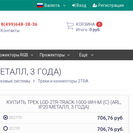
Валюта
Вход
Регистрация
8(499)648-38-36
КОРЗИНА
0
Итого:
0
руб.
Контакты
ожекторы RGB
Прожекторы
Ещё
МЕТАЛЛ, 3 ГОДА)
ековые системы
Треки и коннекторы 2TRA
КУПИТЬ ТРЕК LGD-2TR-TRACK-1000-WH-M (C) (ARL,
IP20 МЕТАЛЛ, 3 ГОДА)
706,76
руб.
022770
706,76
руб.
22770