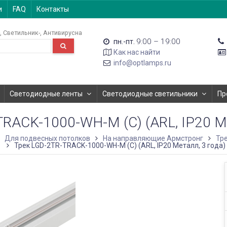
и
FAQ
Контакты
Светильник-
Антивирусна
9:00 – 19:00
пн.-пт.
Как нас найти
info@optlamps.ru
Светодиодные ленты
Светодиодные светильники
Пр
RACK-1000-WH-M (C) (ARL, IP20 
Для подвесных потолков
На направляющие Армстронг
Тр
Трек LGD-2TR-TRACK-1000-WH-M (C) (ARL, IP20 Металл, 3 года)