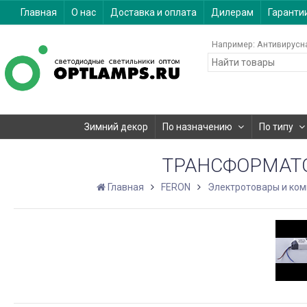
Главная
О нас
Доставка и оплата
Дилерам
Гаранти
Например:
Антивирусн
Зимний декор
По назначению
По типу
ТРАНСФОРМАТО
Главная
FERON
Электротовары и ко