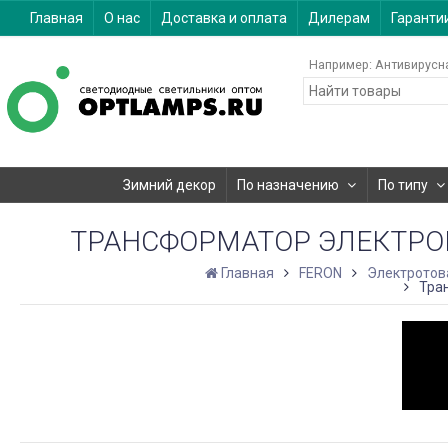
Главная
О нас
Доставка и оплата
Дилерам
Гаранти
Например:
Антивирусн
Зимний декор
По назначению
По типу
ТРАНСФОРМАТОР ЭЛЕКТРОН
Главная
FERON
Электротов
Тра