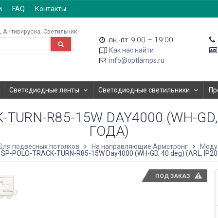
и
FAQ
Контакты
Антивирусна
Светильник-
9:00 – 19:00
пн.-пт.
Как нас найти
info@optlamps.ru
Светодиодные ленты
Светодиодные светильники
Пр
URN-R85-15W DAY4000 (WH-GD, 4
ГОДА)
Для подвесных потолков
На направляющие Армстронг
Моду
SP-POLO-TRACK-TURN-R85-15W Day4000 (WH-GD, 40 deg) (ARL, IP20 
ПОД ЗАКАЗ