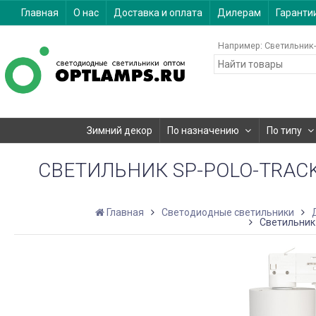
Главная
О нас
Доставка и оплата
Дилерам
Гаранти
Например:
Светильник-
Зимний декор
По назначению
По типу
СВЕТИЛЬНИК SP-POLO-TRACK-T
Главная
Светодиодные светильники
Светильник 