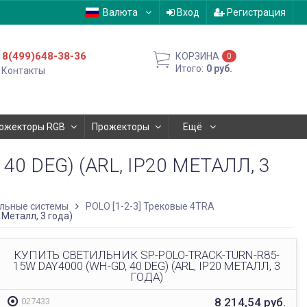
Валюта
Вход
Регистрация
8(499)648-38-36
КОРЗИНА
0
Итого:
0
руб.
Контакты
ожекторы RGB
Прожекторы
Ещё
0 DEG) (ARL, IP20 МЕТАЛЛ, 3
льные системы
POLO [1-2-3] Трековые 4TRA
Металл, 3 года)
КУПИТЬ СВЕТИЛЬНИК SP-POLO-TRACK-TURN-R85-
15W DAY4000 (WH-GD, 40 DEG) (ARL, IP20 МЕТАЛЛ, 3
ГОДА)
8 214,54
руб.
027433