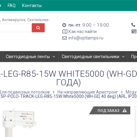
и
FAQ
Контакты
Антивирусна
Светильник-
9:00 – 19:00
пн.-пт.
Как нас найти
info@optlamps.ru
Светодиодные ленты
Светодиодные светильники
Пр
EG-R85-15W WHITE5000 (WH-GD, 4
ГОДА)
Для подвесных потолков
На направляющие Армстронг
Моду
SP-POLO-TRACK-LEG-R85-15W White5000 (WH-GD, 40 deg) (ARL, IP20 
ПОД ЗАКАЗ