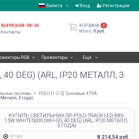
Валюта
Вход
Регистрация
8(499)648-38-36
КОРЗИНА
0
Итого:
0
руб.
Контакты
ожекторы RGB
Прожекторы
Ещё
0 DEG) (ARL, IP20 МЕТАЛЛ, 3
льные системы
POLO [1-2-3] Трековые 4TRA
Металл, 3 года)
КУПИТЬ СВЕТИЛЬНИК SP-POLO-TRACK-LEG-R85-
15W WHITE5000 (WH-GD, 40 DEG) (ARL, IP20 МЕТАЛЛ,
3 ГОДА)
8 214,54
руб.
027463