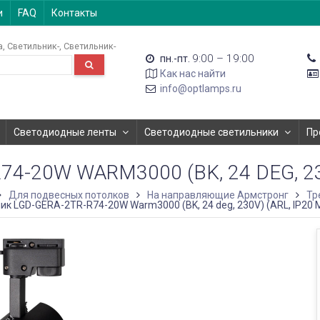
и
FAQ
Контакты
а
Светильник-
Светильник-
9:00 – 19:00
пн.-пт.
Как нас найти
info@optlamps.ru
Светодиодные ленты
Светодиодные светильники
Пр
-20W WARM3000 (BK, 24 DEG, 230
Для подвесных потолков
На направляющие Армстронг
Тр
ик LGD-GERA-2TR-R74-20W Warm3000 (BK, 24 deg, 230V) (ARL, IP20 М