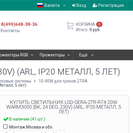
Валюта
Вход
Регистрация
8(499)648-38-36
КОРЗИНА
0
Итого:
0
руб.
Контакты
ожекторы RGB
Прожекторы
Ещё
V) (ARL, IP20 МЕТАЛЛ, 5 ЛЕТ)
ековые системы
10-40W для треков 2TRA
еталл, 5 лет)
КУПИТЬ СВЕТИЛЬНИК LGD-GERA-2TR-R74-20W
WARM3000 (BK, 24 DEG, 230V) (ARL, IP20 МЕТАЛЛ, 5
ЛЕТ)
В наличии (41 шт.)
Монтаж Москва и обл.