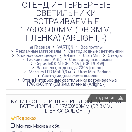
СТЕНД ИНТЕРЬЕРНЫЕ
СВЕТИЛЬНИКИ
ВСТРАИВАЕМЫЕ
1760Х600MM (DB 3ММ,
ПЛЕНКА) (ARLIGHT, -)
Главная
VARTON
Все группы
Рекламные материалы
Светодиодные светильники
Уличное освещение
G-Line
Uran Mini
Стенды
Гибкий неон [ARL]
Светодиодные лампы
Серия MOONLIGHT 24V [RGB, RGBW]
Занавесы, водопады 230V [mono]
Mercury LED Mall 0,9 м
Uran Mini Parking
Светодиодные светильники
Стенд Интерьерные светильники встраиваемые
1760х600mm (DB 3мм, пленка) (Arlight, -)
ПОД ЗАКАЗ
КУПИТЬ СТЕНД ИНТЕРЬЕРНЫЕ СВЕТИЛЬНИКИ
ВСТРАИВАЕМЫЕ 1760Х600MM (DB 3ММ,
ПЛЕНКА) (ARLIGHT, -)
Под заказ
Монтаж Москва и обл.