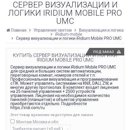
СЕРВЕР ВИЗУАЛИЗАЦИИ И
ЛОГИКИ IRIDIUM MOBILE PRO
UMC
Главная
Управление светом
Визуализация и логика
iRidium mobile
Сервер визуализации и логики iRidium Mobile PRO UMC
ПОД ЗАКАЗ
КУПИТЬ СЕРВЕР ВИЗУАЛИЗАЦИИ И ЛОГИКИ
IRIDIUM MOBILE PRO UMC
Сервер визуализации и логики iRidium Mobile PRO UMC
для средних и больших систем автоматизации,
переговорных комнат, номеров отелей и т.п.
Профессиональная визуализация и программирование
с ПК. Может управлять системами на KNX, DALI, ZW, и
многих других протоколах. В комплект входит лицензия
на 25 панелей управления + 2500 устройств
управления. Лицензия на необходимое количество
панелей (планшетов) и объектов управления
приобретаются отдельно. Подробности
https://iridi.com/ru
Этот товар временно недоступен для заказа
Монтаж Москва и обл.