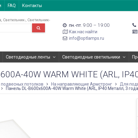
и
FAQ
Контакты
а
Светильник-
Светильник-
9:00 – 19:00
пн.-пт.
Как нас найти
info@optlamps.ru
Светодиодные ленты
Светодиодные светильники
Пр
600A-40W WARM WHITE (ARL, IP40
 подвесных потолков
На направляющие Армстронг
Для под
Панель DL-B600x600A-40W Warm White (ARL, IP40 Металл, 3 года