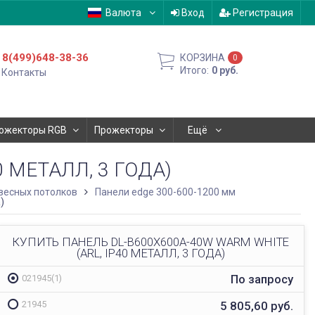
Валюта
Вход
Регистрация
8(499)648-38-36
КОРЗИНА
0
Итого:
0
руб.
Контакты
ожекторы RGB
Прожекторы
Ещё
 МЕТАЛЛ, 3 ГОДА)
весных потолков
Панели edge 300-600-1200 мм
)
КУПИТЬ ПАНЕЛЬ DL-B600X600A-40W WARM WHITE
(ARL, IP40 МЕТАЛЛ, 3 ГОДА)
По запросу
021945(1)
5 805,60
руб.
21945