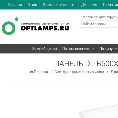
Главная
О нас
Доставка и оплата
Дилерам
Гаранти
Например:
Антивирусн
Зимний декор
По назначению
По типу
ПАНЕЛЬ DL-B600X
Главная
Светодиодные светильники
Для