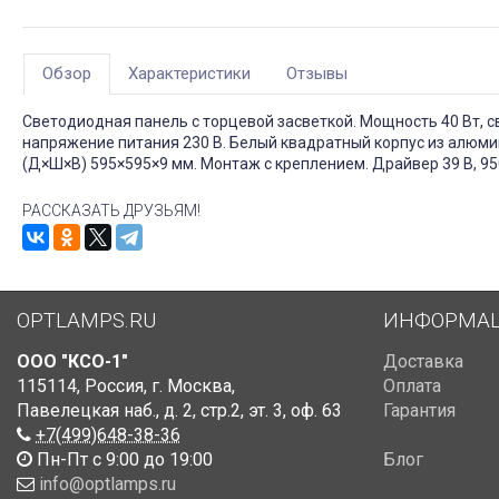
Обзор
Характеристики
Отзывы
Светодиодная панель с торцевой заcветкой. Мощность 40 Вт, св. 
напряжение питания 230 В. Белый квадратный корпус из алюмин
(Д×Ш×В) 595×595×9 мм. Монтаж с креплением. Драйвер 39 В, 95
РАССКАЗАТЬ ДРУЗЬЯМ!
OPTLAMPS.RU
ИНФОРМА
ООО "КСО-1"
Доставка
115114
,
Россия
,
г. Москва
,
Оплата
Павелецкая наб., д. 2, стр.2
,
эт. 3, оф. 63
Гарантия
+7(499)648-38-36
Пн-Пт с 9:00 до 19:00
Блог
info@optlamps.ru