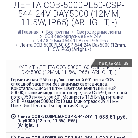
ЛЕНТА COB-5000PL60-CSP-
544-24V DAY5000 (12MM,
11.5W, IP65) (ARLIGHT, -)
Главная
Все группы
Светодиодные ленты
COB бескорпусные 8мм 24V
24V 8-10мм X544 11 Вт/м IP65-IP67
Лента COB-5000PL60-CSP-544-24V Day5000 (12mm,
11.5W, IP65) (Arlight, -)
ПОД ЗАКАЗ
КУПИТЬ ЛЕНТА COB-5000PL60-CSP-544-24V
DAY5000 (12MM, 11.5W, IP65) (ARLIGHT, -)
Герметичная IP65 в трубке с линзой 60° лента COB
сплошной засветки, без видимых светодиодов.
Кристаллы CSP 544 шт/м. Цвет свечения ДНЕВНОЙ
5000K, высокий индекс цветопередачи CRI>90, световой
поток 750 лм/м, угол 60°. Мощность 11.5 Вт/м, питание
24 В. Размеры 5000х12х10 мм. Мин.отрезок 29,41 мм.
Пакет 5м. Цена за 1м. Гарантия 3 года.
1 533,81
руб.
Лента COB-5000PL60-CSP-544-24V
Day5000 (12mm, 11.5W, IP65)
(Arlight, -)
031912
Лента COB-5000PL60-CSP-544-24V