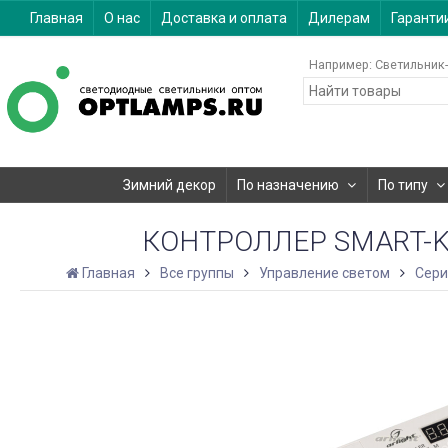
Главная
О нас
Доставка и оплата
Дилерам
Гаранти
Например:
Светильник-
Зимний декор
По назначению
По типу
КОНТРОЛЛЕР SMART-K27-
Главная
Все группы
Управление светом
Сер