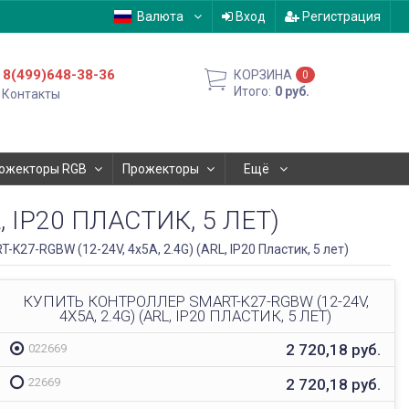
Валюта
Вход
Регистрация
8(499)648-38-36
КОРЗИНА
0
Итого:
0
руб.
Контакты
ожекторы RGB
Прожекторы
Ещё
, IP20 ПЛАСТИК, 5 ЛЕТ)
K27-RGBW (12-24V, 4x5A, 2.4G) (ARL, IP20 Пластик, 5 лет)
КУПИТЬ КОНТРОЛЛЕР SMART-K27-RGBW (12-24V,
4X5A, 2.4G) (ARL, IP20 ПЛАСТИК, 5 ЛЕТ)
2 720,18
руб.
022669
2 720,18
руб.
22669