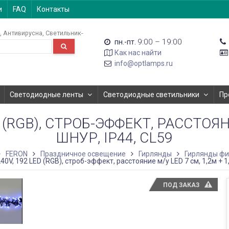
и
FAQ
Контакты
Антивирусна
Светильник-
9:00 – 19:00
пн.-пт.
Как нас найти
info@optlamps.ru
Светодиодные ленты
Светодиодные светильники
Пр
 (RGB), СТРОБ-ЭФФЕКТ, РАССТОЯНИ
ШНУР, IP44, CL59
FERON
Праздничное освещение
Гирлянды
Гирлянды фи
0V, 192 LED (RGB), строб-эффект, расстояние м/у LED 7 см, 1,2м + 1,
ПОД ЗАКАЗ