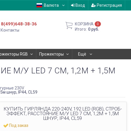
Валюта
Вход
Регистрация
8(499)648-38-36
КОРЗИНА
0
Итого:
0
руб.
Контакты
ожекторы RGB
Прожекторы
Ещё
Е М/У LED 7 СМ, 1,2М + 1,5М
гурные 230V
5м шнур, IP44, CL59
КУПИТЬ ГИРЛЯНДА 220-240V, 192 LED (RGB), СТРОБ-
ЭФФЕКТ, РАССТОЯНИЕ М/У LED 7 СМ, 1,2М + 1,5М
ШНУР, IP44, CL59
Под заказ