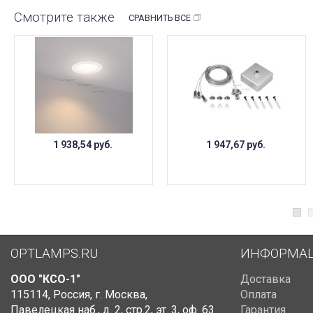
Смотрите также
СРАВНИТЬ ВСЕ
1 938,54
руб.
1 947,67
руб.
OPTLAMPS.RU
ИНФОРМА
ООО "КСО-1"
Доставка
115114
,
Россия
,
г. Москва
,
Оплата
Павелецкая наб., д. 2, стр.2
,
эт. 3, оф. 63
Гарантия