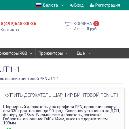
Валюта
Вход
Регистрация
8(499)648-38-36
КОРЗИНА
0
Итого:
0
руб.
Контакты
ожекторы RGB
Прожекторы
Ещё
JT1-1
ь шарнир винтовой PEN JT1-1
КУПИТЬ ДЕРЖАТЕЛЬ ШАРНИР ВИНТОВОЙ PEN JT1-
1
Шарнирный держатель для профиля PEN, вращение вокруг
оси 330 град. наклон до 90 град. Сквозная установка на ДСП,
фанеру до 25мм. В комплекте держатель, заглушка.
Габариты: основание D40xH4мм, высота с держателем
109мм.