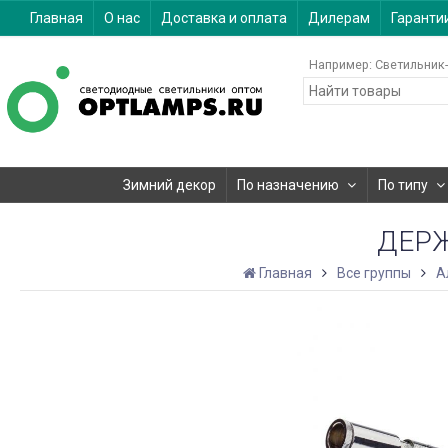
Главная
О нас
Доставка и оплата
Дилерам
Гаранти
Например:
Светильник-
Зимний декор
По назначению
По типу
ДЕРЖ
Главная
Все группы
А