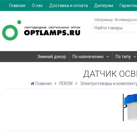
Главная
О нас
Доставка и оплата
Дилерам
Гаранти
Например:
Антивирусн
Зимний декор
По назначению
По типу
ДАТЧИК ОСВ
Главная
FERON
Электротовары и комплек