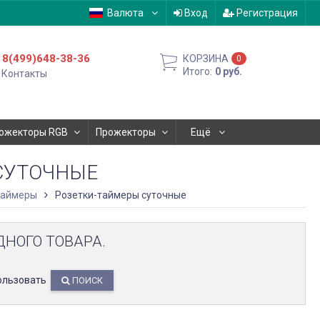
Валюта
Вход
Регистрация
8(499)648-38-36
КОРЗИНА
0
Итого:
0
руб.
Контакты
ожекторы RGB
Прожекторы
Ещё
СУТОЧНЫЕ
таймеры
Розетки-таймеры суточные
ДНОГО ТОВАРА.
ользовать
ПОИСК