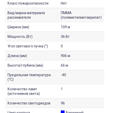
Класс пожароопасности
Нет
Вид/марка материала
ПММА
рассеивателя
(полиметилметакрилат)
Ширина (мм)
109 м
Мощность (Вт)
36 Вт
Угол светового пучка (°)
0
Длина (мм)
906 м
Высота/глубина (мм)
66 м
Предельная температура
-40
(°C)
Количество ламп
1
(источников света)
Количество светодиодов
96
Цвет корпуса
Алюминий