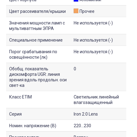
Цвет рассеивателя/крышки
Прочее
Значения мощности ламп с
Не используется (-)
мультиваттным ЭПРА
Специальное применение
Не используется (-)
Порог срабатывания по
Не используется (-)
освещённости (лк)
Обобщ. показатель
0
дискомфорта UGR: линия
зрения вдоль продольн. оси
свет-ка
Класс ETIM
Светильник линейный
влагозащищенный
Серия
Iron 2.0 Lens
Номин. напряжение (В)
220...230