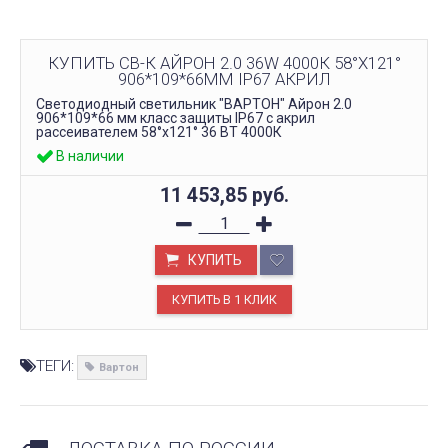
КУПИТЬ СВ-К АЙРОН 2.0 36W 4000К 58°X121°
906*109*66ММ IP67 АКРИЛ
Светодиодный светильник "ВАРТОН" Айрон 2.0
906*109*66 мм класс защиты IP67 с акрил
рассеивателем 58°x121° 36 ВТ 4000К
В наличии
11 453,85
руб.
КУПИТЬ
ТЕГИ:
Вартон