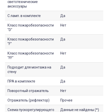
светотехнические
аксессуары
С ламп. в комплекте
Да
Класс пожаробезопасности
Нет
"D"
Класс пожаробезопасности
Да
"F"
Класс пожаробезопасности
Нет
"FF"
Подходит для монтажа на
Да
стену
ПРА в комплекте
Да
Поворотный отражатель
Нет
Отражатель (рефлектор)
Прочее
Схема пускорегулирующего
Данные не найдены (*)