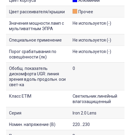
Цвет корпуса
Алюминий
Цвет рассеивателя/крышки
Прочее
Значения мощности ламп с
Не используется (-)
мультиваттным ЭПРА
Специальное применение
Не используется (-)
Порог срабатывания по
Не используется (-)
освещённости (лк)
Обобщ. показатель
0
дискомфорта UGR: линия
зрения вдоль продольн. оси
свет-ка
Класс ETIM
Светильник линейный
влагозащищенный
Серия
Iron 2.0 Lens
Номин. напряжение (В)
220...230