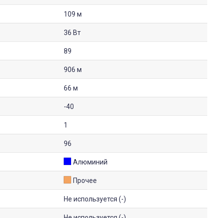
109 м
36 Вт
89
906 м
66 м
-40
1
96
Алюминий
Прочее
Не используется (-)
Не используется (-)