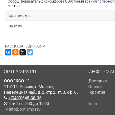
Обобщ. показатель дискомфорта UGR: линия зрения поперек п
свет-ка
Гарантия, мес.
Гарантия
РАССКАЗАТЬ ДРУЗЬЯМ!
OPTLAMPS.RU
ИНФОРМА
ООО "КСО-1"
Доставка
115114
,
Россия
,
г. Москва
,
Оплата
Павелецкая наб., д. 2, стр.2
,
эт. 3, оф. 63
Гарантия
+7(499)648-38-36
Пн-Пт с 9:00 до 19:00
Блог
info@optlamps.ru