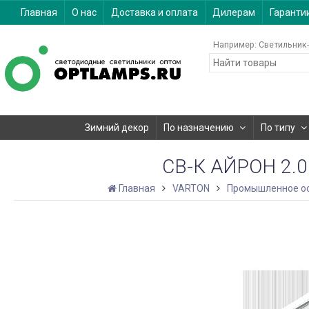
Главная
О нас
Доставка и оплата
Дилерам
Гаранти
Например:
Светильник-
Зимний декор
По назначению
По типу
СВ-К АЙРОН 2.0
Главная
VARTON
Промышленное о