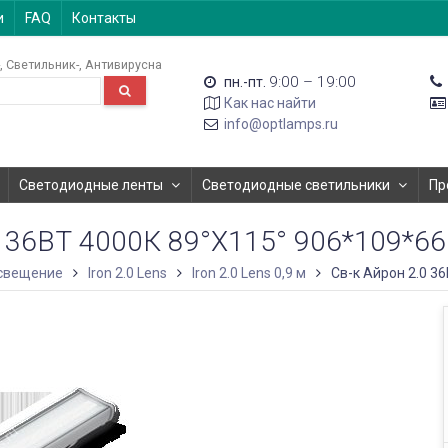
и
FAQ
Контакты
Светильник-
Антивирусна
9:00 – 19:00
пн.-пт.
Как нас найти
info@optlamps.ru
Светодиодные ленты
Светодиодные светильники
Пр
 36ВТ 4000К 89°X115° 906*109*
свещение
Iron 2.0 Lens
Iron 2.0 Lens 0,9 м
Св-к Айрон 2.0 3