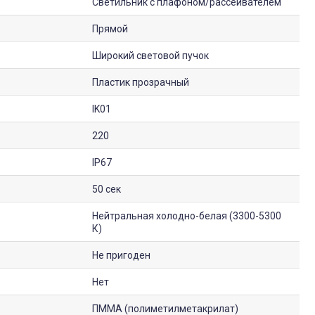
Светильник с плафоном/рассеивателем
Прямой
Широкий световой пучок
Пластик прозрачный
IK01
220
IP67
50 сек
Нейтральная холодно-белая (3300-5300
К)
Не пригоден
Нет
ПММА (полиметилметакрилат)