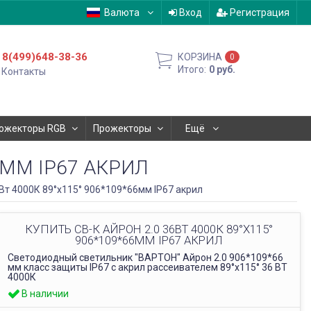
Валюта
Вход
Регистрация
8(499)648-38-36
КОРЗИНА
0
Итого:
0
руб.
Контакты
ожекторы RGB
Прожекторы
Ещё
66ММ IP67 АКРИЛ
6Вт 4000К 89°x115° 906*109*66мм IP67 акрил
КУПИТЬ СВ-К АЙРОН 2.0 36ВТ 4000К 89°X115°
906*109*66ММ IP67 АКРИЛ
Светодиодный светильник "ВАРТОН" Айрон 2.0 906*109*66
мм класс защиты IP67 с акрил рассеивателем 89°x115° 36 ВТ
4000К
В наличии