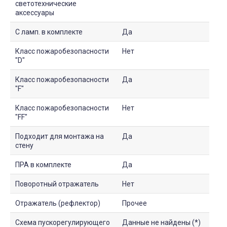
светотехнические
аксессуары
С ламп. в комплекте
Да
Класс пожаробезопасности
Нет
"D"
Класс пожаробезопасности
Да
"F"
Класс пожаробезопасности
Нет
"FF"
Подходит для монтажа на
Да
стену
ПРА в комплекте
Да
Поворотный отражатель
Нет
Отражатель (рефлектор)
Прочее
Схема пускорегулирующего
Данные не найдены (*)