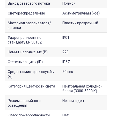
Выход светового потока
Прямой
Светораспределение
Асимметричный (-ое)
Материал рассеивателя/
Пластик прозрачный
крышки
Ударопрочность по
IK01
стандарту EN 50102
Номин. напряжение (В)
220
Степень защиты (IP)
IP67
Средн. номин. срок службы
50 сек
(ч)
Категория цветности света
Нейтральная холодно-
белая (3300-5300 К)
Режим аварийного
Не пригоден
освещения
Класс пожароопасности
Нет