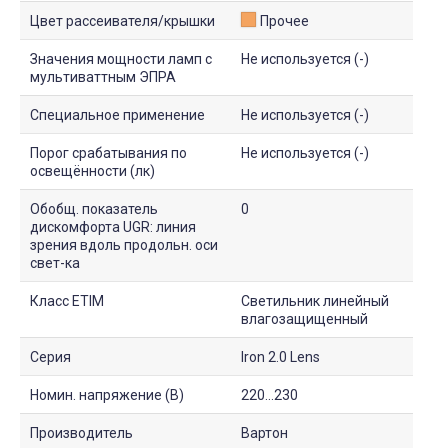
Цвет рассеивателя/крышки
Прочее
Значения мощности ламп с
Не используется (-)
мультиваттным ЭПРА
Специальное применение
Не используется (-)
Порог срабатывания по
Не используется (-)
освещённости (лк)
Обобщ. показатель
0
дискомфорта UGR: линия
зрения вдоль продольн. оси
свет-ка
Класс ETIM
Светильник линейный
влагозащищенный
Серия
Iron 2.0 Lens
Номин. напряжение (В)
220...230
Производитель
Вартон