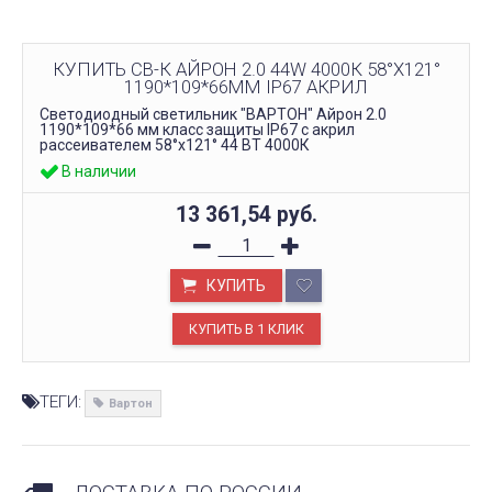
КУПИТЬ СВ-К АЙРОН 2.0 44W 4000К 58°X121°
1190*109*66ММ IP67 АКРИЛ
Светодиодный светильник "ВАРТОН" Айрон 2.0
1190*109*66 мм класс защиты IP67 с акрил
рассеивателем 58°x121° 44 ВТ 4000К
В наличии
13 361,54
руб.
КУПИТЬ
ТЕГИ:
Вартон