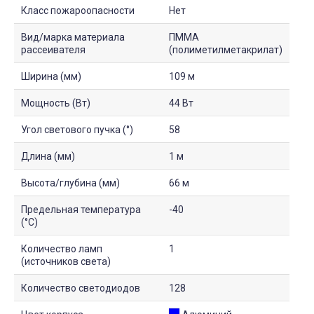
Класс пожароопасности
Нет
Вид/марка материала
ПММА
рассеивателя
(полиметилметакрилат)
Ширина (мм)
109 м
Мощность (Вт)
44 Вт
Угол светового пучка (°)
58
Длина (мм)
1 м
Высота/глубина (мм)
66 м
Предельная температура
-40
(°C)
Количество ламп
1
(источников света)
Количество светодиодов
128