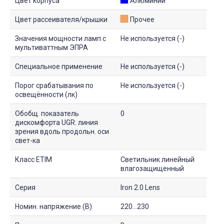
Цвет корпуса
Алюминий
Цвет рассеивателя/крышки
Прочее
Значения мощности ламп с
Не используется (-)
мультиваттным ЭПРА
Специальное применение
Не используется (-)
Порог срабатывания по
Не используется (-)
освещённости (лк)
Обобщ. показатель
0
дискомфорта UGR: линия
зрения вдоль продольн. оси
свет-ка
Класс ETIM
Светильник линейный
влагозащищенный
Серия
Iron 2.0 Lens
Номин. напряжение (В)
220...230