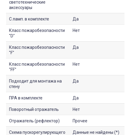
светотехнические
аксессуары
С ламп. в комплекте
Да
Класс пожаробезопасности
Нет
"D"
Класс пожаробезопасности
Да
"F"
Класс пожаробезопасности
Нет
"FF"
Подходит для монтажа на
Да
стену
ПРА в комплекте
Да
Поворотный отражатель
Нет
Отражатель (рефлектор)
Прочее
Схема пускорегулирующего
Данные не найдены (*)