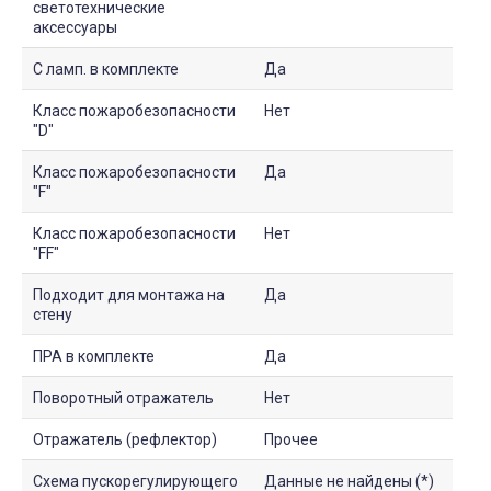
светотехнические
аксессуары
С ламп. в комплекте
Да
Класс пожаробезопасности
Нет
"D"
Класс пожаробезопасности
Да
"F"
Класс пожаробезопасности
Нет
"FF"
Подходит для монтажа на
Да
стену
ПРА в комплекте
Да
Поворотный отражатель
Нет
Отражатель (рефлектор)
Прочее
Схема пускорегулирующего
Данные не найдены (*)