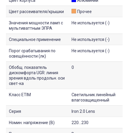
Цвет корпуса
Алюминий
Цвет рассеивателя/крышки
Прочее
Значения мощности ламп с
Не используется (-)
мультиваттным ЭПРА
Специальное применение
Не используется (-)
Порог срабатывания по
Не используется (-)
освещённости (лк)
Обобщ. показатель
0
дискомфорта UGR: линия
зрения вдоль продольн. оси
свет-ка
Класс ETIM
Светильник линейный
влагозащищенный
Серия
Iron 2.0 Lens
Номин. напряжение (В)
220...230