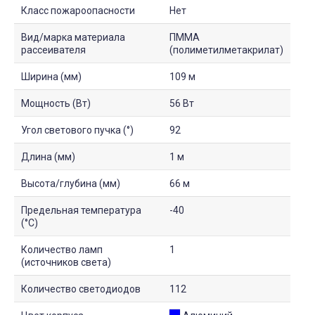
Класс пожароопасности
Нет
Вид/марка материала
ПММА
рассеивателя
(полиметилметакрилат)
Ширина (мм)
109 м
Мощность (Вт)
56 Вт
Угол светового пучка (°)
92
Длина (мм)
1 м
Высота/глубина (мм)
66 м
Предельная температура
-40
(°C)
Количество ламп
1
(источников света)
Количество светодиодов
112