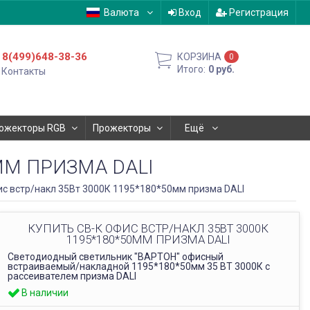
Валюта
Вход
Регистрация
8(499)648-38-36
КОРЗИНА
0
Итого:
0
руб.
Контакты
ожекторы RGB
Прожекторы
Ещё
ММ ПРИЗМА DALI
ис встр/накл 35Вт 3000К 1195*180*50мм призма DALI
КУПИТЬ СВ-К ОФИС ВСТР/НАКЛ 35ВТ 3000К
1195*180*50ММ ПРИЗМА DALI
Светодиодный светильник "ВАРТОН" офисный
встраиваемый/накладной 1195*180*50мм 35 ВТ 3000К с
рассеивателем призма DALI
В наличии