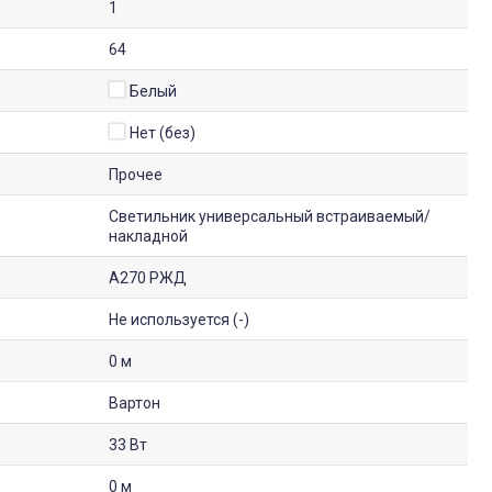
1
64
Белый
Нет (без)
Прочее
Светильник универсальный встраиваемый/
накладной
A270 РЖД
Не используется (-)
0 м
Вартон
33 Вт
0 м