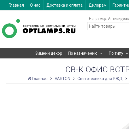
Главная
О нас
Доставка и оплата
Дилерам
Гаранти
Например:
Антивирусн
Зимний декор
По назначению
По типу
СВ-К ОФИС ВСТ
Главная
VARTON
Светотехника для РЖД