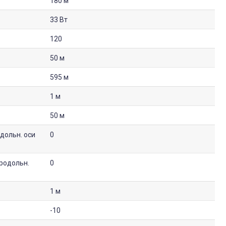
180 м
33 Вт
120
50 м
595 м
1 м
50 м
дольн. оси
0
родольн.
0
1 м
-10