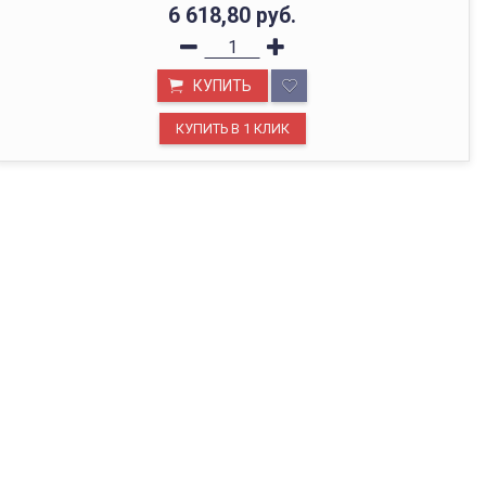
6 618,80
руб.
КУПИТЬ
ОФИС В МОСКВЕ
Будем рады видеть вас в нашем офисе по адресу г.
Москва, Павелецкая наб., д. 2, стр. 2.