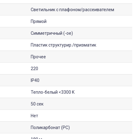
Светильник с плафоном/рассеивателем
Прямой
Симметричный (-ое)
Пластик структурир./призматик
Прочее
220
IP40
Тепло-белый <3300 K
50 сек
Нет
Поликарбонат (PC)