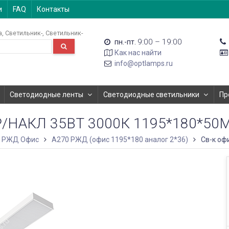
и
FAQ
Контакты
а
Светильник-
Светильник-
9:00 – 19:00
пн.-пт.
Как нас найти
info@optlamps.ru
Светодиодные ленты
Светодиодные светильники
Пр
Р/НАКЛ 35ВТ 3000К 1195*180*50
РЖД Офис
A270 РЖД (офис 1195*180 аналог 2*36)
Св-к оф