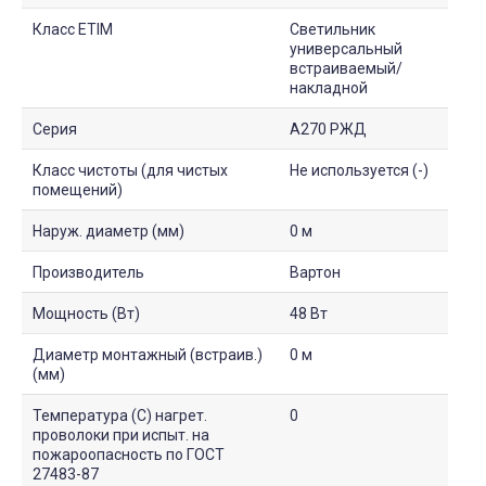
Класс ETIM
Светильник
универсальный
встраиваемый/
накладной
Серия
A270 РЖД
Класс чистоты (для чистых
Не используется (-)
помещений)
Наруж. диаметр (мм)
0 м
Производитель
Вартон
Мощность (Вт)
48 Вт
Диаметр монтажный (встраив.)
0 м
(мм)
Температура (С) нагрет.
0
проволоки при испыт. на
пожароопасность по ГОСТ
27483-87