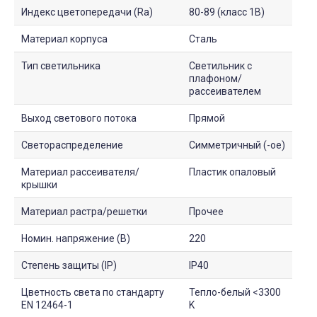
Индекс цветопередачи (Ra)
80-89 (класс 1B)
Материал корпуса
Сталь
Тип светильника
Светильник с
плафоном/
рассеивателем
Выход светового потока
Прямой
Светораспределение
Симметричный (-ое)
Материал рассеивателя/
Пластик опаловый
крышки
Материал растра/решетки
Прочее
Номин. напряжение (В)
220
Степень защиты (IP)
IP40
Цветность света по стандарту
Тепло-белый <3300
EN 12464-1
K