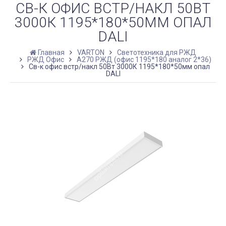
СВ-К ОФИС ВСТР/НАКЛ 50ВТ
3000К 1195*180*50ММ ОПАЛ
DALI
Главная
VARTON
Светотехника для РЖД
РЖД Офис
A270 РЖД (офис 1195*180 аналог 2*36)
Св-к офис встр/накл 50Вт 3000К 1195*180*50мм опал
DALI