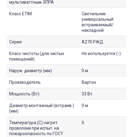
мультиваттным ЭПРА
Класс ETIM
Светильник
универсальный
встраиваемый/
накладной
Серия
A270 РЖД
Класс чистоты (для чистых
Не используется (-)
помещений)
Наруж. диаметр (мм)
0 м
Производитель
Вартон
Мощность (Вт)
33 Вт
Диаметр монтажный (встраив.)
0 м
(мм)
Температура (С) нагрет.
0
проволоки при испыт. на
пожароопасность по ГОСТ