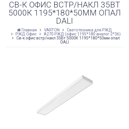
СВ-К ОФИС ВСТР/НАКЛ 35ВТ
5000К 1195*180*50ММ ОПАЛ
DALI
Главная
VARTON
Светотехника для РЖД
РЖД Офис
A270 РЖД (офис 1195*180 аналог 2*36)
Св-к офис встр/накл 35Вт 5000К 1195*180*50мм опал
DALI