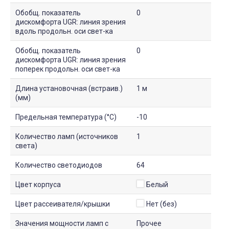
Обобщ. показатель
0
дискомфорта UGR: линия зрения
вдоль продольн. оси свет-ка
Обобщ. показатель
0
дискомфорта UGR: линия зрения
поперек продольн. оси свет-ка
Длина установочная (встраив.)
1 м
(мм)
Предельная температура (°C)
-10
Количество ламп (источников
1
света)
Количество светодиодов
64
Цвет корпуса
Белый
Цвет рассеивателя/крышки
Нет (без)
Значения мощности ламп с
Прочее