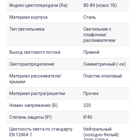
Индекс цветопередачи (Ra)
80-89 (класс 1B)
Материал корпуса
Сталь
Тип светильника
Светильник с
плафоном/
рассеивателем
Выход светового потока
Прямой
Светораспределение
Симметричный (-ое)
Материал рассеивателя/
Пластик опаловый
крышки
Материал растра/решетки
Прочее
Номин. напряжение (В)
220
Степень защиты (IP)
IP40
Цветность света по стандарту
Нейтральный
EN 12464-1
(холодно-белый)