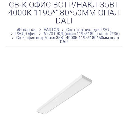
СВ-К ОФИС ВСТР/НАКЛ 35ВТ
4000К 1195*180*50ММ ОПАЛ
DALI
Главная
VARTON
Светотехника для РЖД
РЖД Офис
A270 РЖД (офис 1195*180 аналог 2*36)
Св-к офис встр/накл 35Вт 4000К 1195*180*50мм опал
DALI