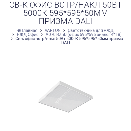
СВ-К ОФИС ВСТР/НАКЛ 50ВТ
5000К 595*595*50ММ
ПРИЗМА DALI
Главная
VARTON
Светотехника для РЖД
РЖД Офис
A070 RZhD (офис 595*595 аналог 4*18)
Св-к офис встр/накл 50Вт 5000К 595*595*50мм призма
DALI