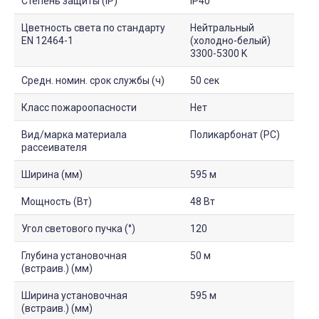
Степень защиты (IP)
IP40
Цветность света по стандарту
Нейтральный
EN 12464-1
(холодно-белый)
3300-5300 K
Средн. номин. срок службы (ч)
50 сек
Класс пожароопасности
Нет
Вид/марка материала
Поликарбонат (PC)
рассеивателя
Ширина (мм)
595 м
Мощность (Вт)
48 Вт
Угол светового пучка (°)
120
Глубина установочная
50 м
(встраив.) (мм)
Ширина установочная
595 м
(встраив.) (мм)