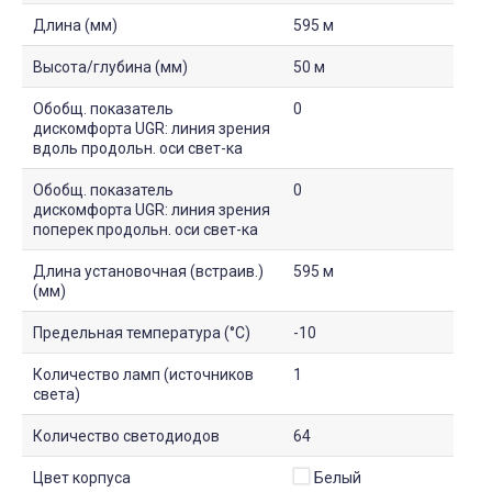
Длина (мм)
595 м
Высота/глубина (мм)
50 м
Обобщ. показатель
0
дискомфорта UGR: линия зрения
вдоль продольн. оси свет-ка
Обобщ. показатель
0
дискомфорта UGR: линия зрения
поперек продольн. оси свет-ка
Длина установочная (встраив.)
595 м
(мм)
Предельная температура (°C)
-10
Количество ламп (источников
1
света)
Количество светодиодов
64
Цвет корпуса
Белый