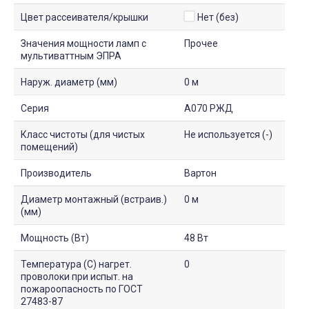
Цвет рассеивателя/крышки
Нет (без)
Значения мощности ламп с
Прочее
мультиваттным ЭПРА
Наруж. диаметр (мм)
0 м
Серия
A070 РЖД
Класс чистоты (для чистых
Не используется (-)
помещений)
Производитель
Вартон
Диаметр монтажный (встраив.)
0 м
(мм)
Мощность (Вт)
48 Вт
Температура (С) нагрет.
0
проволоки при испыт. на
пожароопасность по ГОСТ
27483-87